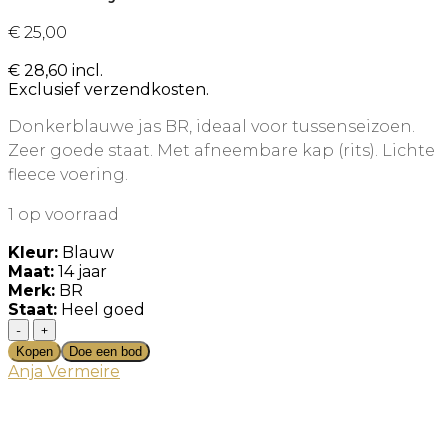
€
25,00
€
28,60
incl.
Exclusief verzendkosten.
Donkerblauwe jas BR, ideaal voor tussenseizoen.
Zeer goede staat. Met afneembare kap (rits). Lichte
fleece voering.
1 op voorraad
Kleur:
Blauw
Maat:
14 jaar
Merk:
BR
Staat:
Heel goed
Blauwe
jas
Kopen
Doe een bod
BR
Anja Vermeire
maat
164
aantal